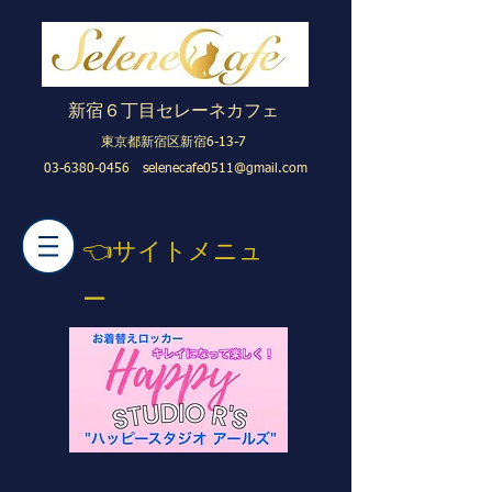
​新宿６丁目セレーネカフェ
東京都新宿区新宿6-13-7
03-6380-0456
​
selenecafe0511@gmail.com
​👈サイトメニュ
ー